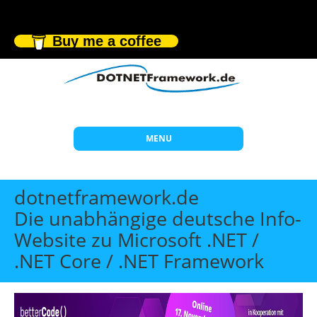
Buy me a coffee
MENU
Start
dotnetframework.de
Themen
Die unabhängige deutsche Info-
Website zu Microsoft .NET /
Beratung
.NET Core / .NET Framework
Individuelle Schulungen
Offene Seminare
Wissen