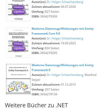
Autor(en):
Dr. Holger Schwichtenberg
Zuletzt aktualisiert:
06.07.2026
Umfang:
827 Seiten
ISBN:
3934279309
Moderne Datenzugriffslösungen mit Entity
Framework Core 9.0
Autor(en):
Dr. Holger Schwichtenberg
Zuletzt aktualisiert:
16.09.2025
Umfang:
824 Seiten
ISBN:
3934279295
Moderne Datenzugriffslösungen mit Entity
Framework 6
Autor(en):
Dr. Holger Schwichtenberg
, Manfred
Steyer
Zuletzt aktualisiert:
01.12.2015
Umfang:
207 Seiten
ISBN:
3934279139
Weitere Bücher zu .NET