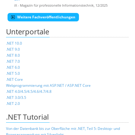
iX - Magazin für professionelle Informationstechnik, 12/2025
Weitere Fachveröffentlichungen
Unterportale
.NET 10.0
.NET 9.0
.NET 8.0
.NET 7.0
.NET 6.0
.NET 5.0
.NET Core
Webprogrammierung mit ASP.NET / ASP.NET Core
.NET 4.0/4.5/4.5/4.6/4.7/4.8
.NET 3.0/3.5
.NET 2.0
.NET Tutorial
Von der Datenbank bis zur Oberfläche mit .NET, Teil 5: Desktop- und
Browseranwendung mit Silverlight