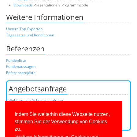
Downloads
Präsentationen, Programmcode
Weitere Informationen
Unsere Top-Experten
Tagessätze und Konditionen
Referenzen
Kundenliste
Kundenaussagen
Referenzprojekte
Angebotsanfrage
Webformular Schulungsanfrage
Webformular Beratungsanfrage
oder über unser Kundenteam:
Indem Sie weiterhin diese Webseite nutzen,
Telefon
0201/649590-0
(Mo-Fr 9-16 Uhr)
stimmen Sie der Verwendung von Cookies
E-Mail:
zu.