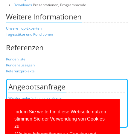
Downloads
Präsentationen, Programmcode
Weitere Informationen
Unsere Top-Experten
Tagessätze und Konditionen
Referenzen
Kundenliste
Kundenaussagen
Referenzprojekte
Angebotsanfrage
Webformular Schulungsanfrage
Webformular Beratungsanfrage
oder über unser Kundenteam:
Indem Sie weiterhin diese Webseite nutzen,
Telefon
0201/649590-0
(Mo-Fr 9-16 Uhr)
stimmen Sie der Verwendung von Cookies
E-Mail:
zu.