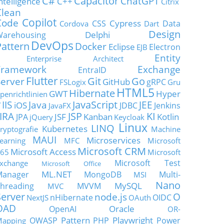
C#
Capacitor
ChatGPT
ntelligence
C++
Citrix
Clean
Copilot
Code
Cypress
CSS
Data
Cordova
Dart
Design
Delphi
Warehousing
DevOps
Pattern
Docker
Eclipse
Electron
EJB
Entity
Enterprise Architect
Framework
Exchange
EntraID
Flutter
Git
Go
Server
GitHub
gRPC
FSLogix
Gru
HTML5
Hibernate
GWT
Hyper
penrichtlinien
JavaScript
IIS
Java
JEE
V
iOS
JDBC
Jenkins
JavaFX
JSP
KI
JIRA
JSF
Kanban
Kotlin
JPA
jQuery
Keycloak
Linux
LINQ
Kubernetes
ryptografie
Machine
MAUI
Microservices
earning
MFC
Microsoft
Microsoft CRM
Microsoft Access
65
Microsoft
Microsoft Test
xchange
Microsoft Office
ML.NET
Manager
MongoDB
Multi-
MSI
Nano
MySQL
hreading
MVVM
MVC
Server
node.js
O
nHibernate
OIDC
NextJS
OAuth
OAD
Oracle
OpenAI
OR-
Pattern
Playwright
OWASP
PHP
Power
apping