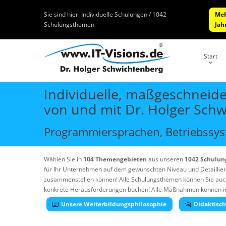
Sie sind hier:
Individuelle Schulungen / 1042
Meh
Schulungsthemen
Jah
Start
Individuelle, maßgeschneide
von und mit Dr. Holger Sch
Programmiersprachen, Betriebssyst
Wählen Sie in
104 Themengebieten
aus unseren
1042 Schulu
für Ihr Unternehmen auf dem gewünschten Niveau und Detaillie
zusammenstellen können! Alle Schulungsthemen können Sie auc
konkrete Herausforderungen buchen! Alle Maßnahmen können in Ih
Unsere Weiterbildungsphilosophie
Didaktisc