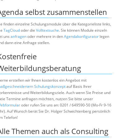
Agenda selbst zusammenstellen
ie finden einzelne Schulungsmodule über die Kategorieliste links,
ie
TagCloud
oder die
Volltextsuche
. Sie können Module einzeln
ei uns
anfragen
oder mehrere in den
Agendakonfigurator
legen
nd dann eine Anfrage stellen.
Kostenfreie
Weiterbildungsberatung
erne erstellen wir Ihnen kostenlos ein Angebot mit
aßgeschneidertem Schulungskonzept
auf Basis Ihrer
orkenntnisse und Weiterbildungsziele. Auch wenn Sie Preise und
reie Termine anfragen möchten, nutzen Sie bitte unser
ebformular
oder rufen Sie uns an: 0201 / 649590-50 (Mo-Fr 9-16
hr). Auf Wunsch berät Sie Dr. Holger Schwichtenberg persönlich
m Telefon!
Alle Themen auch als Consulting