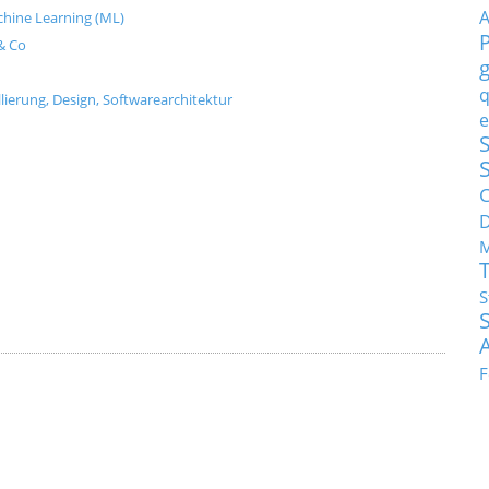
Machine Learning (ML)
& Co
q
ierung, Design, Softwarearchitektur
e
S
C
M
S
F