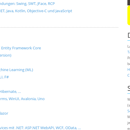
dungen: Swing, SWT, JFace, RCP
, Java, Kotlin, Objective-C und JavaScript
L
e / Entity Framework Core
T
ersion)
P
b
Machine Learning (ML)
H
C
I, F#
Hibernate, …
ms, WinUI, Avalonia, Uno
W
(
S
lazor
M
j
rvices mit .NET: ASP.NET WebAPI, WCF, OData, …
e