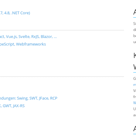
.7, 4.8, .NET Core)
S
d
b
Vue.js, Svelte, RxJS, Blazor, …
u
ypeScript, Webframeworks
G
m
V
f
dungen: Swing, SWT, JFace, RCP
W
X, GWT, JAX-RS
U
a