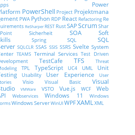
Power
Apps
PowerShell
Platform
Projektmana
Project
gement
Python
React
PWA
RDP
Re
Refactoring
Scrum
SAP
uirements
Rust
Shar
REST
ReSharper
SOA
Soft
Sicherheit
Point
SQL
kills
SQL
Spring
Server
Svelte
System
SSAS
SSRS
SQLCLR
SSIS
enter
Terminal Services
Test Driven
TEAMS
TFS
TestCafe
Development
Threat
TypeScript
Unit
TPL
UML
UC4
odeling
Testing
User Experience
Usability
User
Visual
Visio
Visual Basic
tories
Studio
Vue.js
Web
VSTO
WCF
VMWare
API
Windows 11
Webservices
Windows
XAML
WPF
Windows Server
XML
orms
WinUI