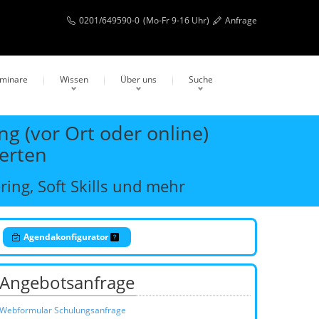
0201/649590-0
(Mo-Fr 9-16 Uhr)
Anfrage
eminare
Wissen
Über uns
Suche
g (vor Ort oder online)
erten
ing, Soft Skills und mehr
Agendakonfigurator
Angebotsanfrage
Webformular Schulungsanfrage