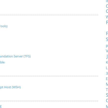
I
ools)
p
undation Server (TFS)
K
ible
L
3
E
ript Host (WSH)
T
g
M