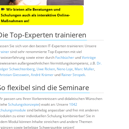
Wir bieten alle Beratungen und
Schulungen auch als interaktive Online-
Maßnahmen an!
Die Top-Experten trainieren
assen Sie sich von den besten IT-Experten trainieren: Unsere
rainer
sind sehr renommierte Top-Experten mit viel
raxixserfahrung sowie einer durch
Fachbücher
und
Vorträge
ewiesenen außergewöhnlichen Vermittlungskompetenz, z.B.
Dr.
olger Schwichtenberg
,
Uwe Ricken
,
Neno Loje
,
Marc Müller
,
hristian Giesswein
,
André Krämer
und
Rainer Stropek
.
So flexibel sind die Seminare
ir passen uns Ihren Vorkenntnissen und didaktischen Wünschen
siehe
Schulungskonzepte
) exakt an: Unsere
1042
chulungsmodule
sind beliebig anpassbar und frei mit anderen
odulen zu einer individuellen Schulung kombinierbar! Sie in
edem Modul können Inhalte streichen und andere Themen
rgänzen sowie beliebige Schwerpunkte setzen!