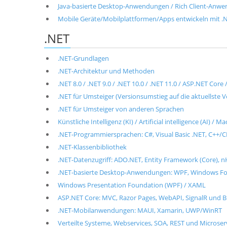
Java-basierte Desktop-Anwendungen / Rich Client-Anwen
Mobile Geräte/Mobilplattformen/Apps entwickeln mit .NET
.NET
.NET-Grundlagen
.NET-Architektur und Methoden
.NET 8.0 / .NET 9.0 / .NET 10.0 / .NET 11.0 / ASP.NET Cor
.NET für Umsteiger (Versionsumstieg auf die aktuellste V
.NET für Umsteiger von anderen Sprachen
Künstliche Intelligenz (KI) / Artificial intelligence (AI) / 
.NET-Programmiersprachen: C#, Visual Basic .NET, C++/CL
.NET-Klassenbibliothek
.NET-Datenzugriff: ADO.NET, Entity Framework (Core), n
.NET-basierte Desktop-Anwendungen: WPF, Windows For
Windows Presentation Foundation (WPF) / XAML
ASP.NET Core: MVC, Razor Pages, WebAPI, SignalR und B
.NET-Mobilanwendungen: MAUI, Xamarin, UWP/WinRT
Verteilte Systeme, Webservices, SOA, REST und Microse