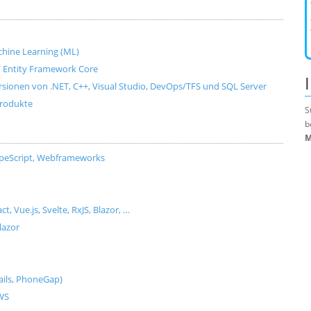
Machine Learning (ML)
e / Entity Framework Core
ersionen von .NET, C++, Visual Studio, DevOps/TFS und SQL Server
produkte
S
b
M
ypeScript, Webframeworks
Vue.js, Svelte, RxJS, Blazor, …
lazor
ils, PhoneGap)
AWS