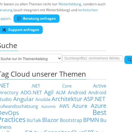
ir bieten zu allen Themen nicht nur
Weiterbildung
, sondern auch
eratung
(auch integriert mit Weiterbildung) und
technischen
upport
.
Beratung anfragen
Support anfragen
Suche
Tag Cloud unserer Themen
.NET
Active
.NET Core
Agil
ADO.NET
Android
irectory
ALM
Android
Architektur
Angular
ASP.NET
tudio
Ansible
Azure
Azure
AWS
ufwandsschätzung
Automic
Best
DevOps
Practices
Blazor
BPMN
Bu
Bootstrap
BizTalk
iness