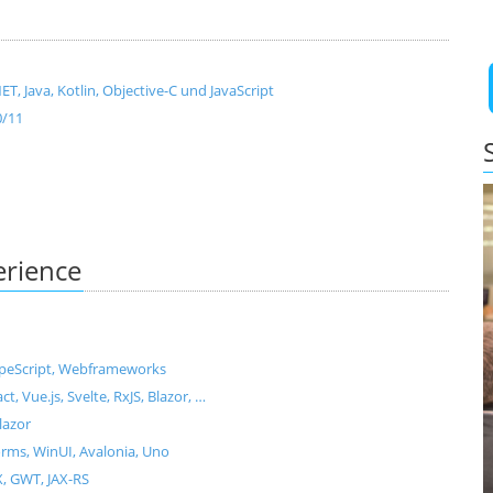
, Java, Kotlin, Objective-C und JavaScript
0/11
erience
ypeScript, Webframeworks
Vue.js, Svelte, RxJS, Blazor, …
lazor
ms, WinUI, Avalonia, Uno
X, GWT, JAX-RS