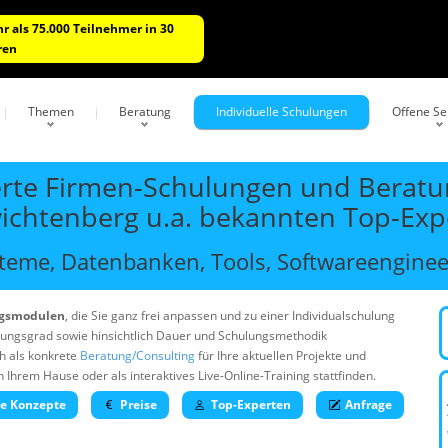
r als 75.000 Teilnehmer in 30
ren
Themen
Beratung
Individuelle Schulungen
Offene S
rte Firmen-Schulungen und Beratun
wichtenberg u.a. bekannten Top-Exp
eme, Datenbanken, Tools, Softwareengineer
ngsmodulen
, die Sie ganz frei anpassen und zu einer Individualschulung
rungsgrad sowie hinsichtlich Dauer und Schulungsmethodik
h als konkrete
Beratung/Consulting
für Ihre aktuellen Projekte und
rem Hause oder als interaktives Live-Online-Training stattfinden.
he Konzepte
Preise
Top-Experten
Anfrage